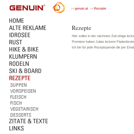
genuin.at
Rezepte
Rezepte
Hier sollen in der nächsten Zeit einige lec
Premiere haben Julias leckere Fladenbrote
Ich bin für jede Rezeptspende die per Emai