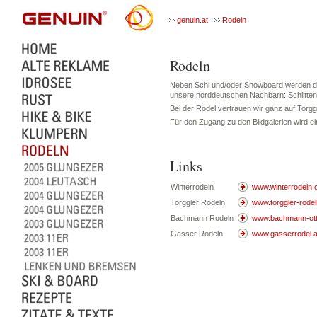
genuin.at
Rodeln
Rodeln
Neben Schi und/oder Snowboard werden die 
unsere norddeutschen Nachbarn: Schlitten
Bei der Rodel vertrauen wir ganz auf Torgg
Für den Zugang zu den Bildgalerien wird e
Links
Winterrodeln
www.winterrodeln.
Torggler Rodeln
www.torggler-rode
Bachmann Rodeln
www.bachmann-ot
Gasser Rodeln
www.gasserrodel.a