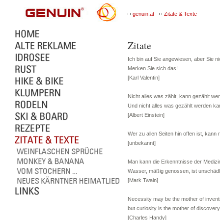
genuin.at
Zitate & Texte
Zitate
Ich bin auf Sie angewiesen, aber Sie ni
Merken Sie sich das!
[Karl Valentin]
Nicht alles was zählt, kann gezählt we
Und nicht alles was gezählt werden kan
[Albert Einstein]
Wer zu allen Seiten hin offen ist, kann 
[unbekannt]
Man kann die Erkenntnisse der Medizin
Wasser, mäßig genossen, ist unschädl
[Mark Twain]
Necessity may be the mother of invent
but curiosity is the mother of discovery
[Charles Handy]