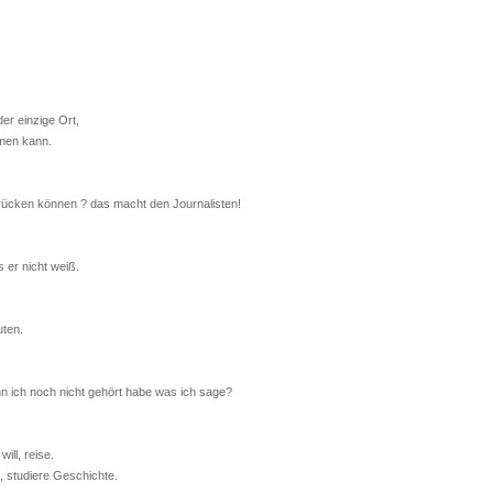
der einzige Ort,
men kann.
ücken können ? das macht den Journalisten!
s er nicht weiß.
uten.
nn ich noch nicht gehört habe was ich sage?
ll, reise.
, studiere Geschichte.