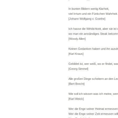
In bunten Bildern wenig Klarheit,
viel Irrtum und ein Fünkchen Wahrheit.
[Johann Wolfgang v. Goethe]
Ich hasse die Wirklichkeit, aber sie ist 
wo man ein anständiges Steak bekom
[Woody Allen]
Keinen Gedanken haben und ihn ausdr
[Karl Kraus]
Gebildet ist, wer weiß, wo er findet, wa
[Georg Simmel]
Alle großen Dinge scheitern an den Le
[Bert Brecht]
Wie soll ich wissen was ich meine, we
[Karl Weick]
Wer die Enge seiner Heimat ermessen wi
Wer die Enge seiner Zeit ermessen will