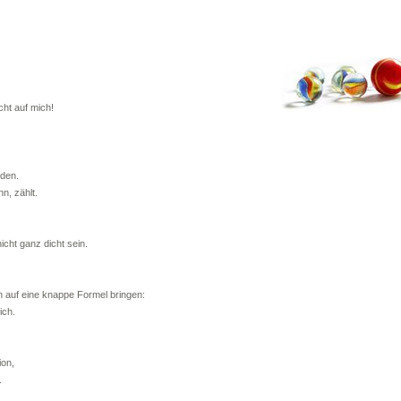
cht auf mich!
rden.
n, zählt.
nicht ganz dicht sein.
 auf eine knappe Formel bringen:
ich.
ion,
.