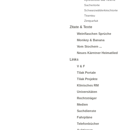
Sachertorte
Schwarzwälderkirschtorte
Tiramisu
Zimtparfait
Zitate & Texte
Weinflaschen Sprüche
Monkey & Banana
Vom Stochern ...
Neues Kärntner Heimatlied
Links
V & F
Tilak Portale
Tilak Projekte
Klinisches RM
Universitäten
Rechtsträger
Medien
Suchdienste
Fahrpläne
Telefonbücher