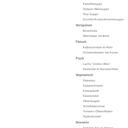
Kartoffelsuppe
Terlaner Weinsuppe
Thai Suppe
Zucchini-Koriandercremesuppe
Vorspeisen
Bruschetta
Weichkäse mit Birne
Fleisch
Kalbsschnitzel im Rohr
Schweinsbraten mit Kruste
Fisch
Lachs "Cordon Bleu"
Seeteufel im Bananenblatt
Vegetarisch
Griesmus
Kaiserschmarrn
Käsespätzle
Käseknödel
Olivenkugeln
Schafkäsecreme
Tomaten-/Olivenfladen
Topfenknödel
Desserts
Apfelstrudel ala Helene