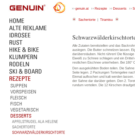
genuin.at
Rezepte
Desserts
S
Sachertorte
|
Tiramisu
Schwarzwälderkirschtort
Alle Zutaten bereitstellen und das Backro
auslegen. Die Butter schmelzen lassen. Ei
darüberstäuben. Nicht rühren! Die flüssi
Eiweiß zu Schnee schlagen und ein Drittel
restlichen Eischnee unterheben. Bei 180° 
Den ausgekühlten Boden teilen. Die Sahne
Seite legen. 2 Packungen Tortengelee nac
Einmal aufkochen und kalt werden lassen. K
der Sahne dar darüber geben. Den 2. Tor
rundum verteilen. Die 12 Kirschen draufgeb