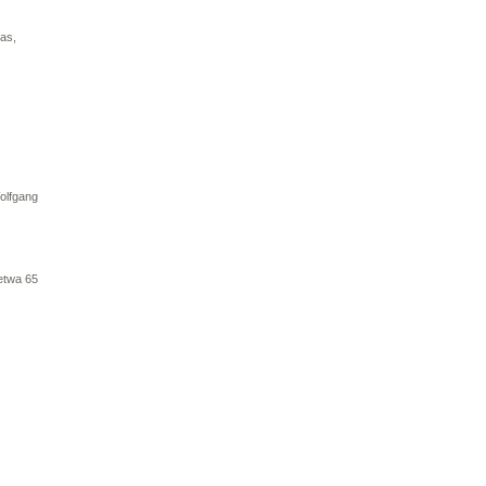
as,
Wolfgang
etwa 65