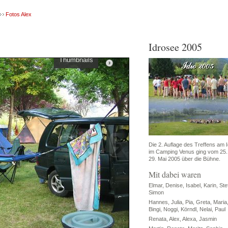
Fotos Alex
Idrosee 2005
Thumbnails
Die 2. Auflage des Treffens am 
im Camping Venus ging vom 25.
29. Mai 2005 über die Bühne.
Mit dabei waren
Elmar, Denise, Isabel, Karin, Ste
Simon
Hannes, Julia, Pia, Greta, Maria,
Bingi, Noggi, Körndl, Nelai, Paul
Renata, Alex, Alexa, Jasmin