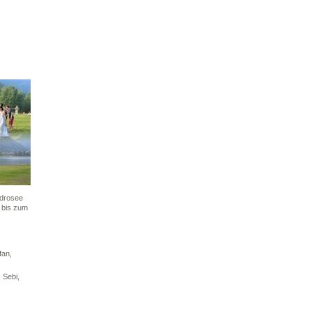
Idrosee
 bis zum
fan,
 Sebi,