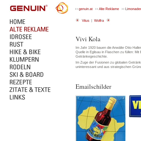
genuin.at
Alte Reklame
Limonade
Vitus
|
Wolfra
Vivi Kola
Im Jahr 1920 bauen die Anwälte Otto Halle
Quelle in Eglisau in Flaschen zu füllen: Mi
Getränkegeschichte.
Im Zuge der Fusionen zu globalen Getränke
uninteressant und aus strategischen Gründe
Emailschilder