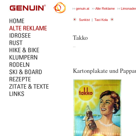
genuin.at
Alte Reklame
Limonade
Sunkist
|
Taxi Kola
Takko
...
Kartonplakate und Pappau