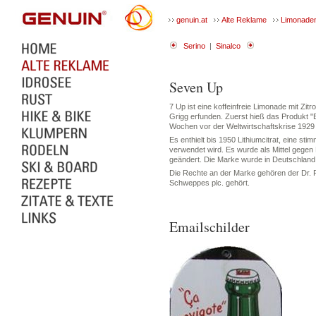
genuin.at
Alte Reklame
Limonade
Serino
|
Sinalco
Seven Up
7 Up ist eine koffeinfreie Limonade mit Z
Grigg erfunden. Zuerst hieß das Produkt "
Wochen vor der Weltwirtschaftskrise 1929
Es enthielt bis 1950 Lithiumcitrat, eine sti
verwendet wird. Es wurde als Mittel gegen
geändert. Die Marke wurde in Deutschland 1
Die Rechte an der Marke gehören der Dr.
Schweppes plc. gehört.
Emailschilder