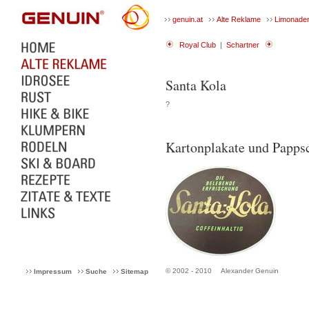
genuin.at
Alte Reklame
Limonade
Royal Club
|
Schartner
Santa Kola
?
Kartonplakate und Pappsc
© 2002 - 2010
Alexander Genuin
Impressum
Suche
Sitemap