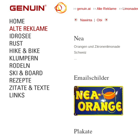
genuin.at
Alte Reklame
Limonade
Nawinta
|
Obi
Nea
Orangen und Zitronenlimonade
Schweiz
...
Emailschilder
Plakate