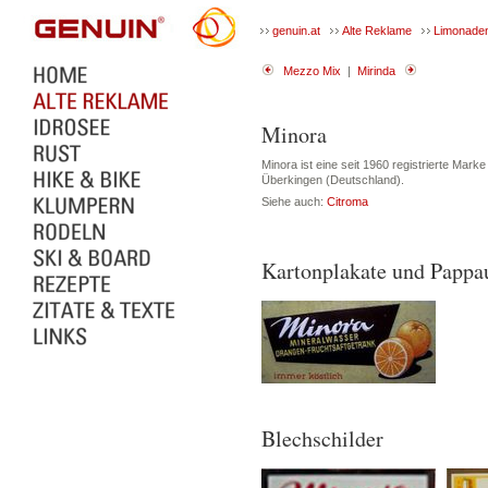
genuin.at
Alte Reklame
Limonade
Mezzo Mix
|
Mirinda
Minora
Minora ist eine seit 1960 registrierte Mar
Überkingen (Deutschland).
Siehe auch:
Citroma
Kartonplakate und Pappau
Blechschilder