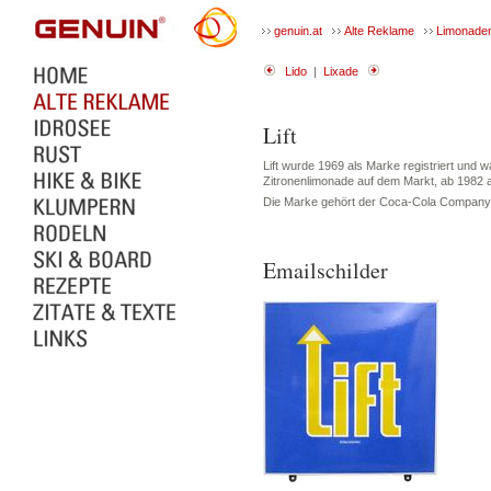
genuin.at
Alte Reklame
Limonade
Lido
|
Lixade
Lift
Lift wurde 1969 als Marke registriert und w
Zitronenlimonade auf dem Markt, ab 1982 a
Die Marke gehört der Coca-Cola Company
Emailschilder