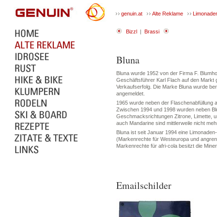
genuin.at
Alte Reklame
Limonade
Bizzl
|
Brassi
Bluna
Bluna wurde 1952 von der Firma F. Blumh
Geschäftsführer Karl Flach auf den Markt
Verkaufserfolg. Die Marke Bluna wurde be
angemeldet.
1965 wurde neben der Flaschenabfüllung au
Zwischen 1994 und 1998 wurden neben Blun
Geschmacksrichtungen Zitrone, Limette, un
auch Mandarine sind mittlerweile nicht mehr 
Bluna ist seit Januar 1994 eine Limonade
(Markenrechte für Westeuropa und angren
Markenrechte für afri-cola besitzt die Mine
Emailschilder