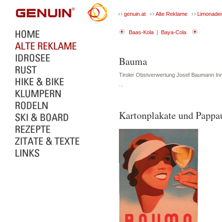
genuin.at
Alte Reklame
Limonade
Baas-Kola
|
Baya-Cola
Bauma
Tiroler Obstverwertung Josef Baumann In
...
Kartonplakate und Pappau