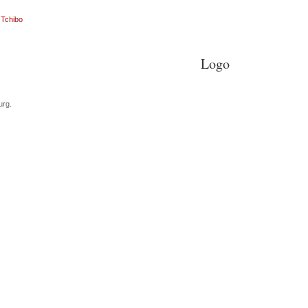
Tchibo
Logo
urg.