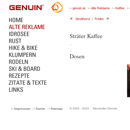
genuin.at
Alte Reklame
Kaffee
Streithorst
|
Tchibo
Sträter Kaffee
...
Dosen
© 2002 - 2010
Alexander Genuin
Impressum
Suche
Sitemap