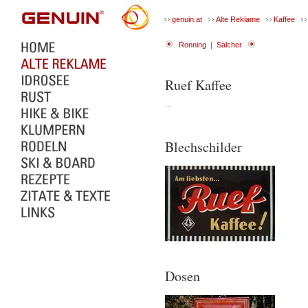
genuin.at
Alte Reklame
Kaffee
Ronning
|
Salcher
Ruef Kaffee
...
Blechschilder
Dosen