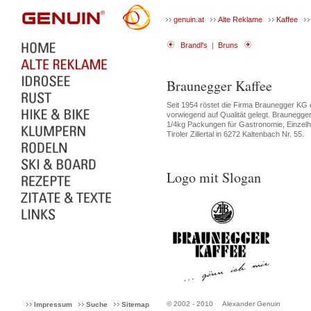
genuin.at
Alte Reklame
Kaffee
Brandl's
|
Bruns
Braunegger Kaffee
Seit 1954 röstet die Firma Braunegger K
vorwiegend auf Qualität gelegt. Braunegge
1/4kg Packungen für Gastronomie, Einzelha
Tiroler Zillertal in 6272 Kaltenbach Nr. 55.
Logo mit Slogan
© 2002 - 2010
Alexander Genuin
Impressum
Suche
Sitemap